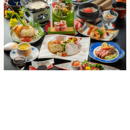
お電話
日帰り湯ご予約
プランはこち
基本会席-スタンダード
筑後の豊かな風土が育んだ川の幸、山の幸に、板長オススメの
四季折々の野草を添えた旬彩の数々。
春夏秋冬、旬の味覚を味わう
【清乃屋の純和風会席】