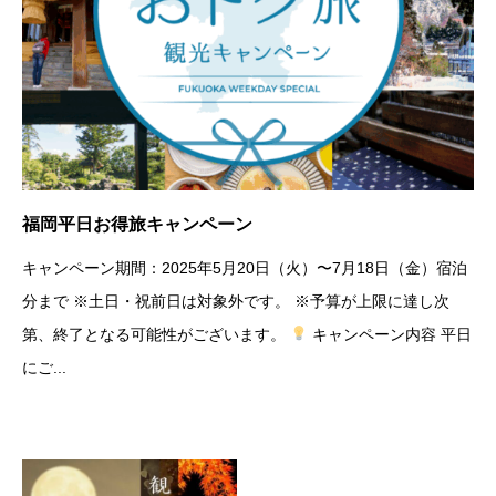
スポーツ合宿、団体利用のご案内
温
宿泊
清乃屋周辺にはスポーツ施設が多く、年間を通して大会等が開催
されております。 スポーツ合宿をご検討の皆様！ご宿泊は天然
て
平日
温泉の当館で疲れを癒してください！ 団体、貸切など お問い
い
合...
ね