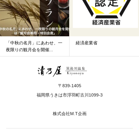
の名月」にあわせ、一
経済産業省
観月会を開催...
〒839-1405
福岡県うきは市浮羽町古川1099-3
株式会社M.T企画