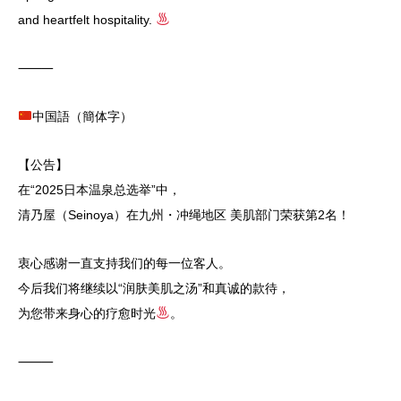
and heartfelt hospitality.
⸻
中国語（簡体字）
【公告】
在“2025日本温泉总选举”中，
清乃屋（Seinoya）在九州・冲绳地区 美肌部门荣获第2名！
衷心感谢一直支持我们的每一位客人。
今后我们将继续以“润肤美肌之汤”和真诚的款待，
为您带来身心的疗愈时光
。
⸻