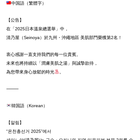
中国語（繁體字）
【公告】
在「2025日本溫泉總選舉」中，
清乃屋（Seinoya）於九州・沖繩地區 美肌部門榮獲第2名！
衷心感謝一直支持我們的每一位貴賓。
未來也將持續以「潤膚美肌之湯」與誠摯款待，
為您帶來身心放鬆的時光
。
⸻
韓国語（Korean）
【알림】
“온천총선거 2025”에서
세이노야(清乃屋)는 규슈・오키나와 지역 미용피부 부문 2위를 수